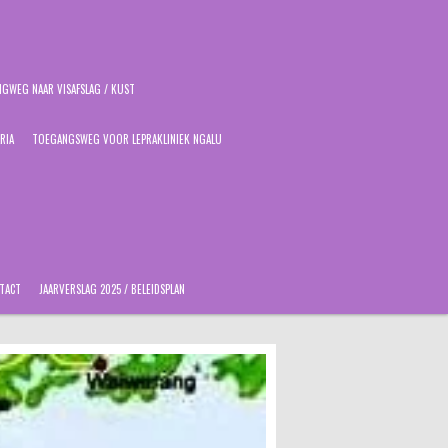
GWEG NAAR VISAFSLAG / KUST
RIA
TOEGANGSWEG VOOR LEPRAKLINIEK NGALU
TACT
JAARVERSLAG 2025 / BELEIDSPLAN