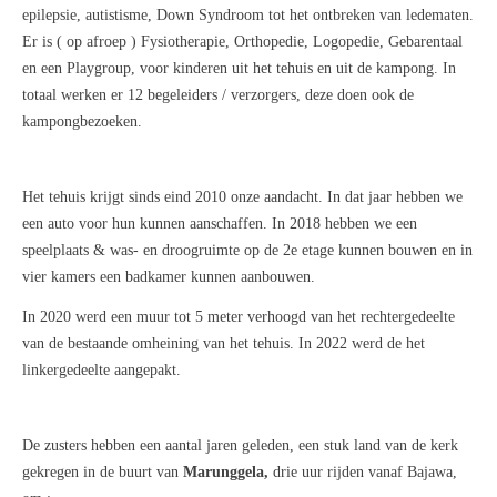
epilepsie, autistisme, Down Syndroom tot het ontbreken van ledematen.
Er is ( op afroep ) Fysiotherapie, Orthopedie, Logopedie, Gebarentaal
en een Playgroup, voor kinderen uit het tehuis en uit de kampong.
In
totaal werken er 12 begeleiders / verzorgers, deze doen ook de
kampongbezoeken.
Het tehuis
krijgt sinds eind 201
0
onze aandacht.
In dat jaar hebben we
een auto voor hun kunnen aanschaffen. In 2018 hebben we een
speelplaats & was- en droogruimte op de 2e etage kunnen bouwen en in
vier kamers een badkamer kunnen aanbouwen.
In 2020 werd een muur
tot 5 meter
verhoogd
van het rechtergedeelte
van de bestaande omheining van het tehuis
. In 2022 werd de het
linkergedeelte aangepakt.
De zusters hebben een aantal jaren geleden, een stuk land van de kerk
gekregen in de buurt van
Marunggela,
drie uur rijden vanaf Bajawa,