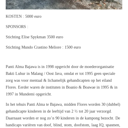
KOSTEN : 5000 euro
SPONSORS :
Stichting Elise Spykman 3500 euro
Stichting Mundo Crastino Meliore : 1500 euro
Panti Alma Bajawa is in 1998
opgericht
door
de moederorganisatie
Bakti Luhur in Malang / Oost Java
,
omdat er tot 1995 geen speciale
zorg was voor
mentaal & lichamelijk
gehandicapten op het eiland
Flores.
Eerder waren de
instituten in
Boanio
& Boawae in 1995
& in
1997
in Mundemi
opgericht.
In het tehuis Panti Alma te Bajawa, midden Flores worden 30 (dubbel)
gehandicapte kinderen in de leeftijd van 2 ½ tot 20 jaar verzorgd.
Daarnaast worden er nog zo’n 90 kinderen in de kampong bezocht.
De
handicaps variëren van doof, blind, stom, doofstom, laag IQ, spasmen,