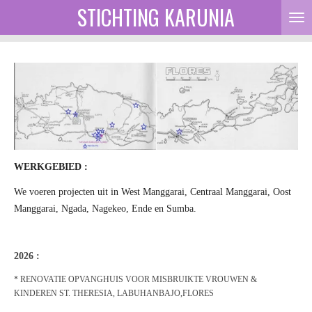
STICHTING KARUNIA
Ga
direct
naar
de
hoofdinhoud
WERKGEBIED :
We voeren projecten uit in West Manggarai, Centraal Manggarai, Oost
Manggarai, Ngada, Nagekeo, Ende en Sumba.
2026 :
* RENOVATIE OPVANGHUIS VOOR MISBRUIKTE VROUWEN &
KINDEREN ST. THERESIA, LABUHANBAJO,FLORES