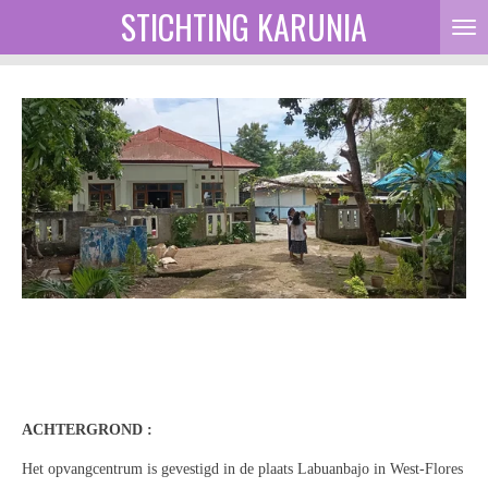
STICHTING KARUNIA
Ga
direct
naar
de
hoofdinhoud
ACHTERGROND :
Het opvangcentrum is gevestigd in de plaats Labuanbajo in West-Flores