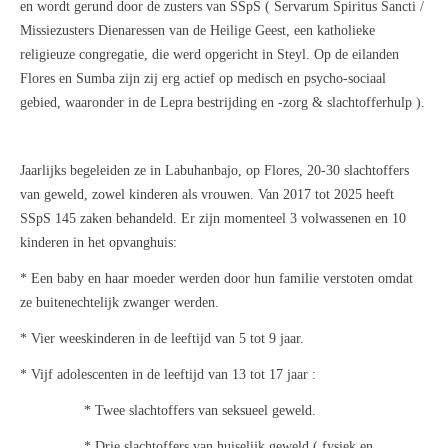
en wordt gerund door de zusters van SSpS (
Servarum Spiritus Sancti
/
Missiezusters Dienaressen van de Heilige Geest, een katholieke
religieuze congregatie, die werd opgericht in Steyl. Op de eilanden
Flores en Sumba zijn zij erg actief op medisch en psycho-sociaal
gebied, waaronder in de Lepra bestrijding en -zorg & slachtofferhulp ).
Jaarlijks begeleiden ze in Labuhanbajo, op Flores, 20-30 slachtoffers
van geweld, zowel kinderen als vrouwen. Van 2017 tot 2025 heeft
SSpS 145 zaken behandeld.
Er zijn momenteel 3 volwassenen en 10
kinderen in het opvanghuis:
* Een baby en haar moeder werden door hun familie verstoten omdat
ze buitenechtelijk zwanger werden.
* Vier weeskinderen in de leeftijd van 5 tot 9 jaar.
* Vijf adolescenten in de leeftijd van 13 tot 17 jaar :
* Twee slachtoffers van seksueel geweld.
* Drie slachtoffers van huiselijk geweld ( fysiek en