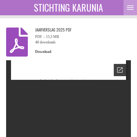
STICHTING KARUNIA
Ga
direct
naar
de
JAARVERSLAG 2025 PDF
hoofdinhoud
PDF – 15,3 MB
48 downloads
Download