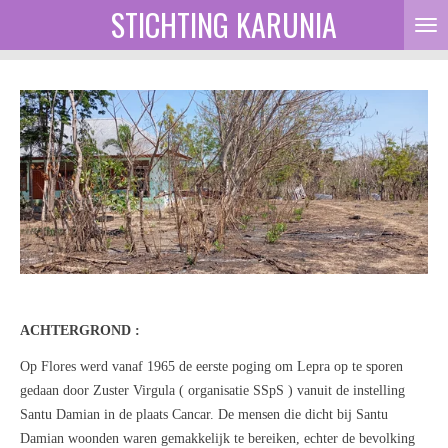
STICHTING KARUNIA
Ga
direct
naar
de
hoofdinhoud
A
CHTERGROND
:
Op Flores werd vanaf 1965 de eerste poging om Lepra op te sporen
gedaan door Zuster Virgula ( organisatie SSpS ) vanuit de instelling
Santu Damian in de plaats Cancar.
De mensen die dicht bij Santu
Damian woonden waren gemakkelijk te bereiken, echter de bevolking