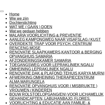
Stichting Karunia
Ga
direct
naar
Home
de
Wie we zijn
hoofdinhoud
Dochterstichting
WAT WE ( GAAN ) DOEN
Wat we gedaan hebben
MALARIA VOORLICHTING & PREVENTIE
AANLEG KAMPONGWEG NAAR VISAFSLAG / KUST
OVERDEKTE TRAP VOOR PSYCH. CENTRUM
RENCENG MOSE
RENOVATIE SLAAPKAMERS,KANTOOR & BERGING
OPVANGHUIS SAMARIA
AFZONDERINGSKAMER SAMARIA
TOEGANGSWEG VOOR LEPRAKLINIEK NGALU
OMHEINING LEPRAKLINIEK NGALU
RENOVATIE DAK & PLAFOND TEHUIS KARYA MURNI
AFWERKING OMHEINING THERAPIECENTRUM
ALMA MARUNGELA
RENOVATIE OPVANGHUIS VOOR ( MISBRUIKTE )
VROUWEN / KINDEREN
BOUW ROLSTOELOPGANG(EN) VOOR LICHAMELIJK
GEHANDICAPTEN, LABUHANBAJO, FLORES.
VOORLICHTING & EDUCATIE AAN FAMILIE- &