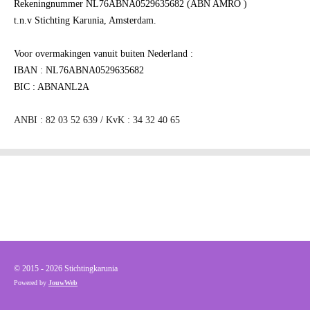
Rekeningnummer NL76ABNA0529635682 (ABN AMRO )
t.n.v Stichting Karunia, Amsterdam.
Voor overmakingen vanuit buiten Nederland :
IBAN : NL76ABNA0529635682
BIC : ABNANL2A
ANBI : 82 03 52 639 / KvK : 34 32 40 65
© 2015 - 2026 Stichtingkarunia
Powered by
JouwWeb