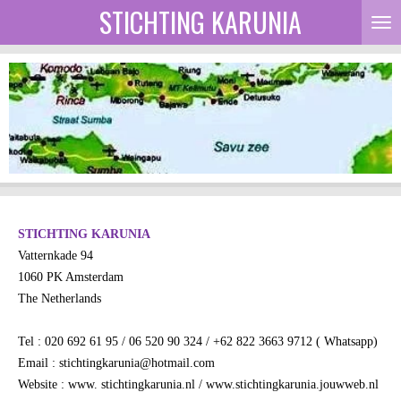
STICHTING KARUNIA
Ga
direct
naar
de
hoofdinhoud
STICHTING KARUNIA
Vatternkade 94
1060 PK Amsterdam
The Netherlands
Tel : 020 692 61 95 / 06 520 90 324 / +62 822 3663 9712 ( Whatsapp)
Email :
stichtingkarunia@hotmail.com
Website : www. stichtingkarunia.nl / www.stichtingkarunia.jouwweb.nl