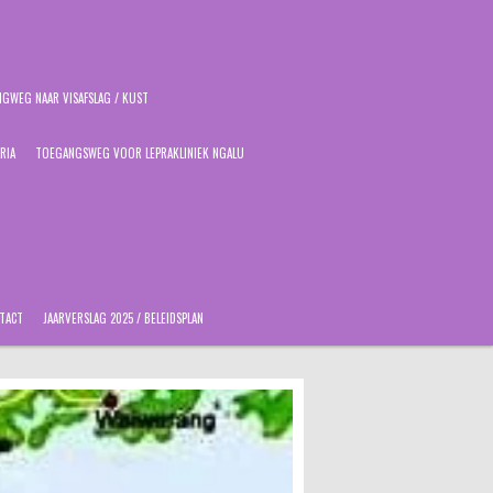
GWEG NAAR VISAFSLAG / KUST
RIA
TOEGANGSWEG VOOR LEPRAKLINIEK NGALU
TACT
JAARVERSLAG 2025 / BELEIDSPLAN